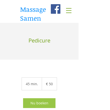
Massage
Samen
Pedicure
50
euro
45 min.
4
€ 50
5
m
i
n
Nu boeken
.